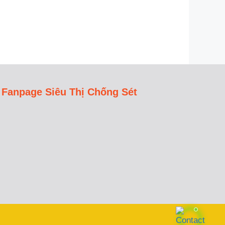
i
5
Fanpage Siêu Thị Chống Sét