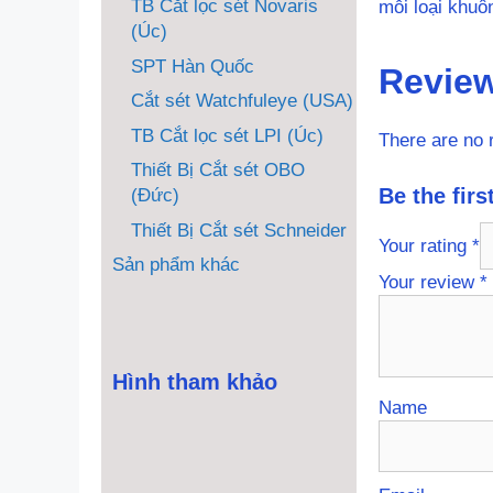
TB Cắt lọc sét Novaris
mỗi loại khuô
(Úc)
SPT Hàn Quốc
Revie
Cắt sét Watchfuleye (USA)
TB Cắt lọc sét LPI (Úc)
There are no 
Thiết Bị Cắt sét OBO
Be the fir
(Đức)
Thiết Bị Cắt sét Schneider
Your rating
*
Sản phẩm khác
Your review
*
Hình tham khảo
Name