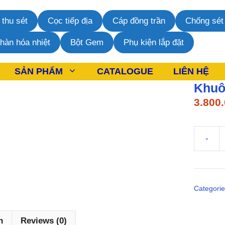
 thu sét
Cọc tiếp địa
Cáp đồng trần
Chống sét 
 hàn hóa nhiệt
Bột Gem
Phụ kiện lắp đặt
SẢN PHẨM
CATALOGUE
LIÊN HỆ
Khuô
3.800
Khuôn
hàn
hóa
nhiệt
Categori
cáp
120mm
quantity
n
Reviews (0)