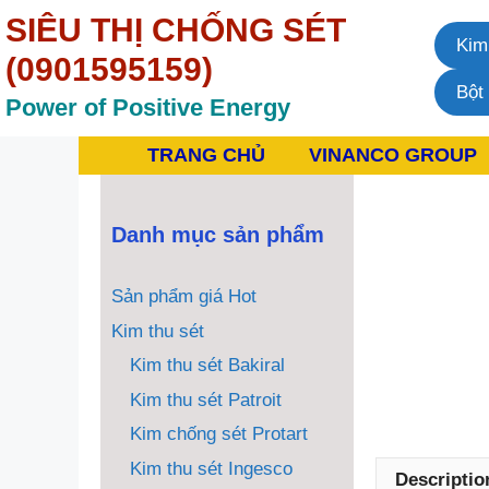
Chuyển
SIÊU THỊ CHỐNG SÉT
đến
Kim
nội
(0901595159)
dung
Bột
Power of Positive Energy
TRANG CHỦ
VINANCO GROUP
Danh mục sản phẩm
Sản phẩm giá Hot
Kim thu sét
Kim thu sét Bakiral
Kim thu sét Patroit
Kim chống sét Protart
Kim thu sét Ingesco
Descriptio