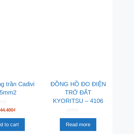
g trần Cadivi
ĐỒNG HỒ ĐO ĐIỆN
35mm2
TRỞ ĐẤT
KYORITSU – 4106
44.400
₫
0
n
d to cart
Read more
g
o
à