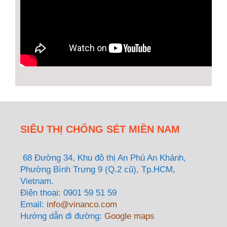
SIÊU THỊ CHỐNG SÉT MIỀN NAM
68 Đường 34, Khu đô thị An Phú An Khánh,
Phường Bình Trưng 9 (Q.2 cũ), Tp.HCM,
Vietnam.
Điện thoại: 0901 59 51 59
Email:
info@vinanco.com
Hướng dẫn đi đường:
Google maps