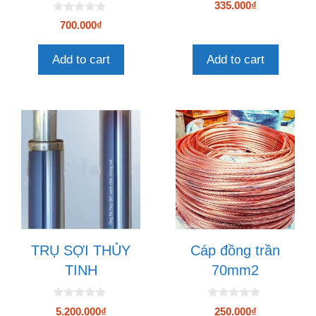
0
335.000
₫
n
0
g
700.000
₫
n
o
g
à
o
i
Add to cart
Add to cart
à
5
i
5
TRỤ SỢI THỦY
Cáp đồng trần
TINH
70mm2
0
0
5.200.000
₫
250.000
₫