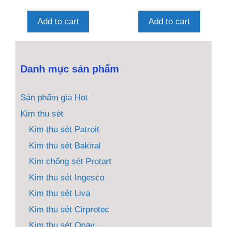
n
n
g
g
o
o
Add to cart
Add to cart
à
à
i
i
5
5
Danh mục sản phẩm
Sản phẩm giá Hot
Kim thu sét
Kim thu sét Patroit
Kim thu sét Bakiral
Kim chống sét Protart
Kim thu sét Ingesco
Kim thu sét Liva
Kim thu sét Cirprotec
Kim thu sét Onay