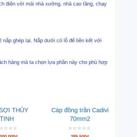
ch điện với mái nhà xưởng, nhà cao tầng, chạy
ắp ghép lại. Nắp dưới có lỗ để liên kết với
khách hàng mà ta chọn lựa phần này cho phù hợp
SỢI THỦY
Cáp đồng trần Cadivi
TINH
70mm2
0
200.000
₫
285.500
₫