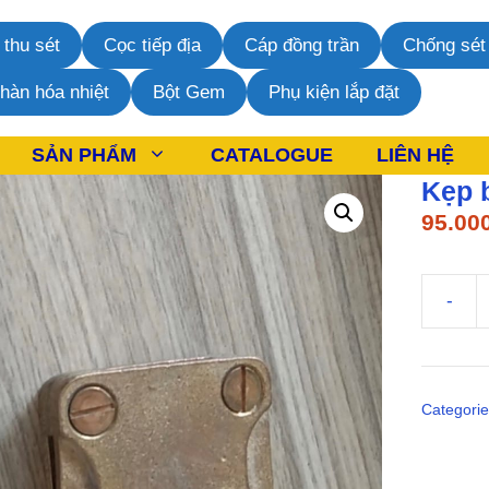
 thu sét
Cọc tiếp địa
Cáp đồng trần
Chống sét 
 hàn hóa nhiệt
Bột Gem
Phụ kiện lắp đặt
SẢN PHẨM
CATALOGUE
LIÊN HỆ
Kẹp 
95.00
-
Kẹp
băng
đồng
tiếp
Categori
địa
4
ngã
quantity