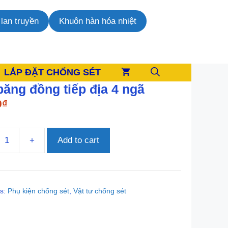
lan truyền
Khuôn hàn hóa nhiệt
LẮP ĐẶT CHỐNG SÉT
băng đồng tiếp địa 4 ngã
0
₫
+
Add to cart
es:
Phụ kiện chống sét
,
Vật tư chống sét