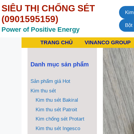
Chuyển
SIÊU THỊ CHỐNG SÉT
đến
Kim
nội
(0901595159)
dung
Bột
Power of Positive Energy
TRANG CHỦ
VINANCO GROUP
Danh mục sản phẩm
Sản phẩm giá Hot
Kim thu sét
Kim thu sét Bakiral
Kim thu sét Patroit
Kim chống sét Protart
Kim thu sét Ingesco