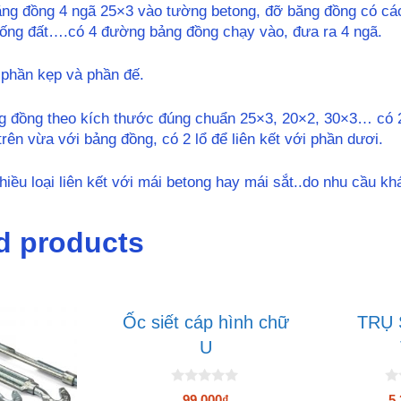
ăng đồng 4 ngã 25×3 vào tường betong, đỡ băng đồng có cá
uống đất….có 4 đường bảng đồng chạy vào, đưa ra 4 ngã.
 phần kẹp và phần đế.
 đồng theo kích thước đúng chuẩn 25×3, 20×2, 30×3… có 2 n
trên vừa với bảng đồng, có 2 lổ để liên kết với phần dươi.
hiều loại liên kết với mái betong hay mái sắt..do nhu cầu 
d products
Ốc siết cáp hình chữ
TRỤ 
U
0
0
99.000
₫
5.