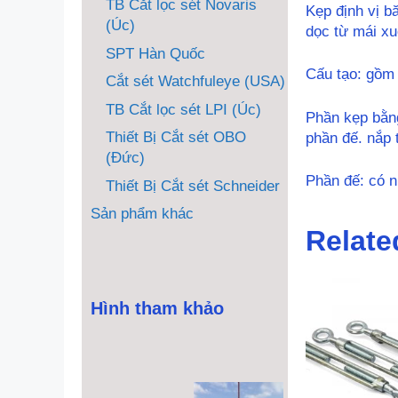
TB Cắt lọc sét Novaris
Kẹp định vị b
(Úc)
dọc từ mái x
SPT Hàn Quốc
Cấu tạo: gồm
Cắt sét Watchfuleye (USA)
TB Cắt lọc sét LPI (Úc)
Phần kẹp bằng
Thiết Bị Cắt sét OBO
phần đế. nắp 
(Đức)
Phần đế: có n
Thiết Bị Cắt sét Schneider
Sản phẩm khác
Relate
Hình tham khảo