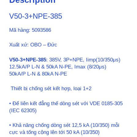
Imax
(8/20μs)50kA/P
V50-3+NPE-385
L-
N
Mã hàng: 5093586
&
80kA
Xuất xứ: OBO – Đức
N-
PE)
V50-3+NPE-385
: 385V, 3P+NPE, Iimp(10/350μs)
quantity
12.5kA/P L-N & 50kA N-PE, Imax (8/20μs)
50kA/P L-N & 80kA N-PE
Thiết bị chống sét kết hợp, loại 1+2
• Để liên kết đẳng thế dòng sét với VDE 0185-305
(IEC 62305)
• Khả năng chống dòng sét 12,5 kA (10/350) mỗi
cực và tổng cộng lên tới 50 kA (10/350)