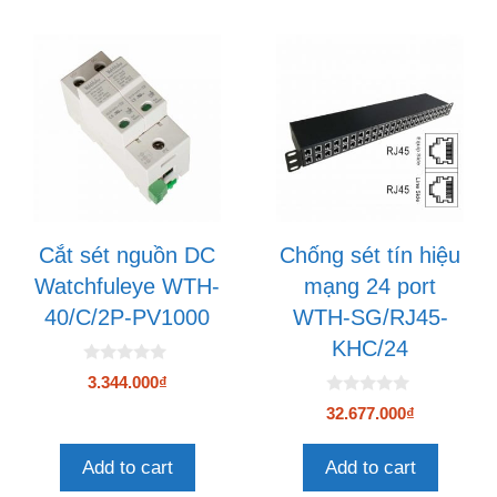
Cắt sét nguồn DC
Chống sét tín hiệu
Watchfuleye WTH-
mạng 24 port
40/C/2P-PV1000
WTH-SG/RJ45-
KHC/24
0
3.344.000
₫
n
g
0
32.677.000
₫
o
n
à
g
i
o
Add to cart
Add to cart
5
à
i