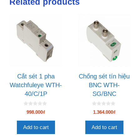
Related products
Cắt sét 1 pha
Chống sét tín hiệu
Watchfuleye WTH-
BNC WTH-
40/C/1P
SG/BNC
0
0
998.000
₫
1.364.000
₫
n
n
g
g
o
o
Add to cart
Add to cart
à
à
i
i
5
5