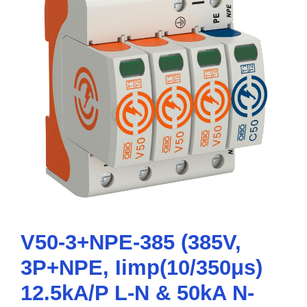
V50-3+NPE-385 (385V,
3P+NPE, Iimp(10/350μs)
12.5kA/P L-N & 50kA N-