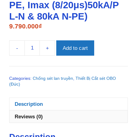
PE, Imax (8/20μs)50kA/P
L-N & 80kA N-PE)
9.790.000
₫
-
+
Add to cart
V50-
3+NPE-
385
(385V,
Categories:
Chống sét lan truyền
,
Thiết Bị Cắt sét OBO
3P+NPE,
(Đức)
Iimp(10/350μs)
12.5kA/P
L-
Description
N
&
Reviews (0)
50kA
N-
Description
PE,