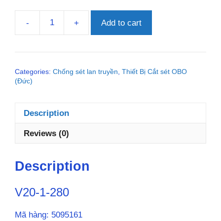
-
+
Add to cart
V20-
1-
280
(280V,
Categories:
Chống sét lan truyền
,
Thiết Bị Cắt sét OBO
1P,
(Đức)
Imax(8/20μs)
40kA)
quantity
Description
Reviews (0)
Description
V20-1-280
Mã hàng: 5095161