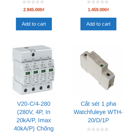
0
0
2.945.000
₫
1.459.000
₫
n
n
g
g
o
o
Add to cart
Add to cart
à
à
i
i
5
5
V20-C/4-280
Cắt sét 1 pha
(280V, 4P, In
Watchfuleye WTH-
20kA/P, Imax
20/D/1P
40kA/P) Chống