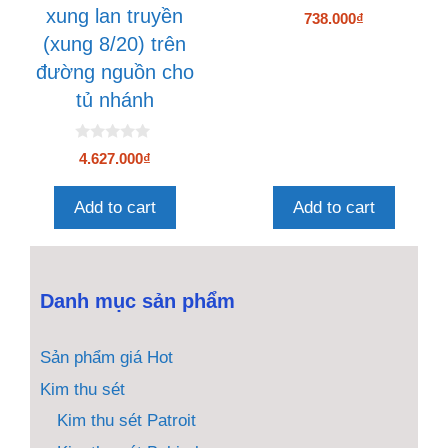
0
xung lan truyền
738.000
₫
n
g
(xung 8/20) trên
o
à
đường nguồn cho
i
5
tủ nhánh
0
4.627.000
₫
n
g
o
Add to cart
Add to cart
à
i
5
Danh mục sản phẩm
Sản phẩm giá Hot
Kim thu sét
Kim thu sét Patroit