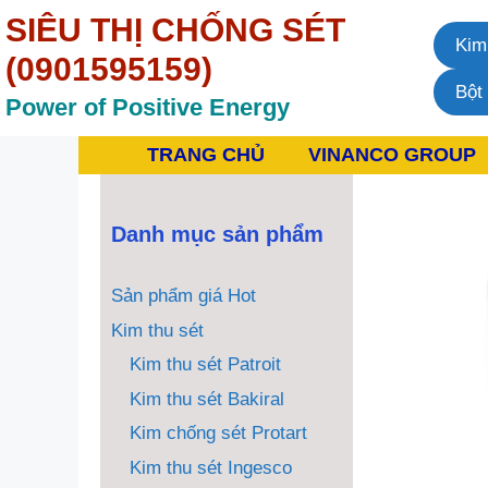
Chuyển
SIÊU THỊ CHỐNG SÉT
đến
Kim
nội
(0901595159)
dung
Bột
Power of Positive Energy
TRANG CHỦ
VINANCO GROUP
Danh mục sản phẩm
Sản phẩm giá Hot
Kim thu sét
Kim thu sét Patroit
Kim thu sét Bakiral
Kim chống sét Protart
Kim thu sét Ingesco