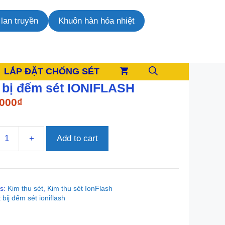
lan truyền
Khuôn hàn hóa nhiệt
LẮP ĐẶT CHỐNG SÉT
t bị đếm sét IONIFLASH
.000
₫
+
Add to cart
es:
Kim thu sét
,
Kim thu sét IonFlash
ASH
 bij đếm sét ioniflash