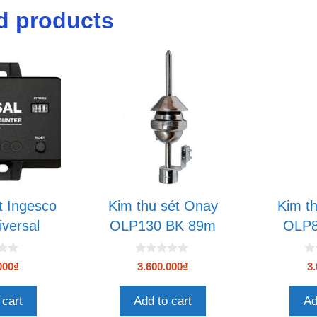
d products
t Ingesco
Kim thu sét Onay
Kim t
versal
OLP130 BK 89m
OLP8
0
0
000
₫
3.600.000
₫
3.
n
n
g
g
o
o
 cart
Add to cart
Ad
à
à
i
i