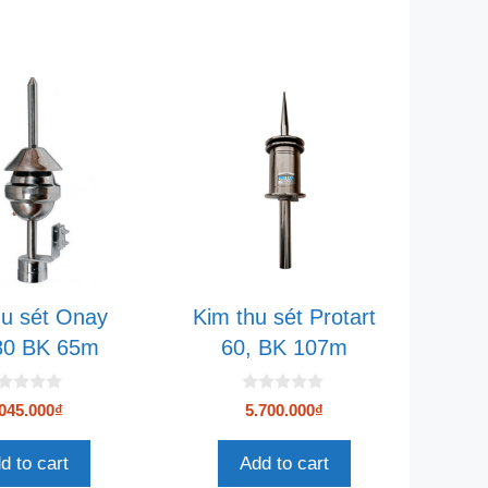
hu sét Onay
Kim thu sét Protart
0 BK 65m
60, BK 107m
0
045.000
₫
5.700.000
₫
n
g
o
d to cart
Add to cart
à
i