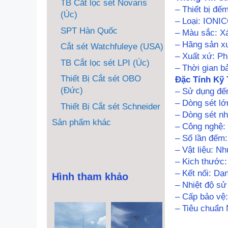
TB Cắt lọc sét Novaris
– Thiết bị đ
(Úc)
– Loại: ION
SPT Hàn Quốc
– Màu sắc: X
– Hãng sản xu
Cắt sét Watchfuleye (USA)
– Xuất xứ: Ph
TB Cắt lọc sét LPI (Úc)
– Thời gian b
Thiết Bị Cắt sét OBO
Đặc Tính Kỹ 
(Đức)
– Sử dụng đếm
– Dòng sét lớ
Thiết Bị Cắt sét Schneider
– Dòng sét nh
Sản phẩm khác
– Công nghệ: 
– Số lần đếm:
– Vật liệu: Nh
– Kich thước
– Kết nối: Dạ
Hình tham khảo
– Nhiệt độ sử
– Cấp bảo vệ:
– Tiêu chuẩn