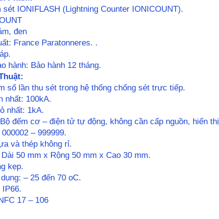
ếm sét IONIFLASH (Lightning Counter IONICOUNT).
ICOUNT
ám, đen
ất: France Paratonneres. .
áp.
ảo hành: Bảo hành 12 tháng.
Thuật:
 số lần thu sét trong hệ thống chống sét trực tiếp.
n nhất: 100kA.
ỏ nhất: 1kA.
Bộ đếm cơ – điện tử tự động, không cần cấp nguồn, hiển thị
 000002 – 999999.
ựa và thép không rỉ.
: Dài 50 mm x Rộng 50 mm x Cao 30 mm.
ng kẹp.
 dụng: – 25 đến 70 oC.
 IP66.
 NFC 17 – 106