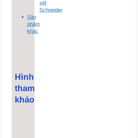
sét
Schneider
Sản
phẩm
khác
Hình
tham
khảo