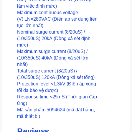
Chống
làm việc định mức)
xung
Maximum continuous voltage
lan
(V)
LN=280VAC
(Điện áp sử dụng liên
truyền
tục lớn nhất)
(
Nominal surge current (8/20uS) /
xung
(10/350uS)
20kA
(Dòng xả sét định
8/20
mức)
)
Maximum surge current (8/20uS) /
trên
(10/350uS)
40kA
(Dòng xả sét lớn
đường
nhất)
nguồn
Total surge current (8/20uS) /
cho
(10/350uS)
120kA
(Dòng xả sét tổng)
tủ
Protection level
<1.3kV
(Điện áp xung
nhắn
tối đa bảo vệ được)
quantity
Response time
<25 nS
(Thời gian đáp
ứng)
Mã sản phẩm
5094624
(mã đặt hàng,
mã thiết bị)
Reviews