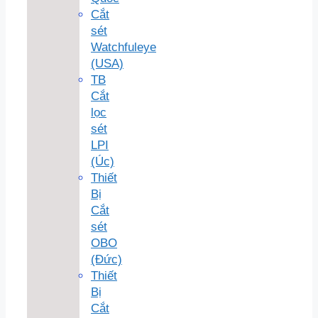
Cắt
sét
Watchfuleye
(USA)
TB
Cắt
lọc
sét
LPI
(Úc)
Thiết
Bị
Cắt
sét
OBO
(Đức)
Thiết
Bị
Cắt