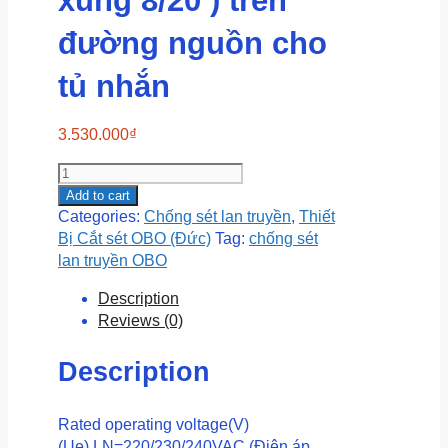
xung 8/20 ) trên
đường nguồn cho
tủ nhắn
3.530.000
₫
OBO
V20-
Add to cart
C/3-
Categories:
Chống sét lan truyền
,
Thiết
280
Bị Cắt sét OBO (Đức)
Tag:
chống sét
:
lan truyền OBO
Chống
Description
sét
Reviews (0)
3P
230/400VAC
Description
I
max
120kA
Rated operating voltage(V)
(
(Ue)
LN=220/230/240VAC
(Điện áp