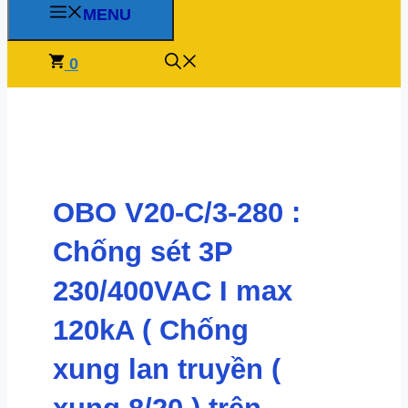
MENU
0
OBO V20-C/3-280 :
Chống sét 3P
230/400VAC I max
120kA ( Chống
xung lan truyền (