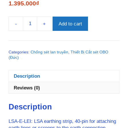
1.395.000
₫
-
+
Add to cart
LSA-
E-
LEI
(Ứng
Categories:
Chống sét lan truyền
,
Thiết Bị Cắt sét OBO
dụng
(Đức)
trong
hệ
thống
Description
tổng
đài
Reviews (0)
điện
thoại-
Description
phiến
Krone)
quantity
LSA-E-LEI: LSA earthing strip, 40-pin for attaching
earth lines or screens to the earth connection.