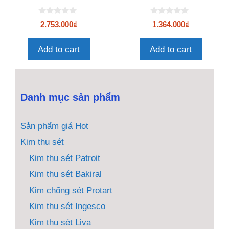
0
0
2.753.000
₫
1.364.000
₫
n
n
g
g
o
o
Add to cart
Add to cart
à
à
i
i
5
5
Danh mục sản phẩm
Sản phẩm giá Hot
Kim thu sét
Kim thu sét Patroit
Kim thu sét Bakiral
Kim chống sét Protart
Kim thu sét Ingesco
Kim thu sét Liva