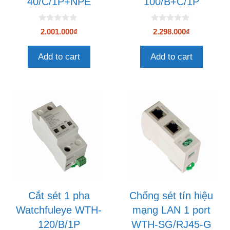
40/C/1P+NPE
100/B+C/1P
0
0
2.001.000
₫
2.298.000
₫
n
n
g
g
o
o
Add to cart
Add to cart
à
à
i
i
5
5
Cắt sét 1 pha
Chống sét tín hiệu
Watchfuleye WTH-
mạng LAN 1 port
120/B/1P
WTH-SG/RJ45-G