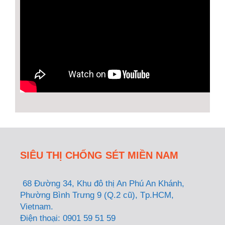
SIÊU THỊ CHỐNG SÉT MIỀN NAM
68 Đường 34, Khu đô thị An Phú An Khánh,
Phường Bình Trưng 9 (Q.2 cũ), Tp.HCM,
Vietnam.
Điện thoại: 0901 59 51 59