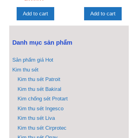
n
g
g
o
o
à
Add to cart
Add to cart
à
i
i
5
5
Danh mục sản phẩm
Sản phẩm giá Hot
Kim thu sét
Kim thu sét Patroit
Kim thu sét Bakiral
Kim chống sét Protart
Kim thu sét Ingesco
Kim thu sét Liva
Kim thu sét Cirprotec
Kim thu sét Onay