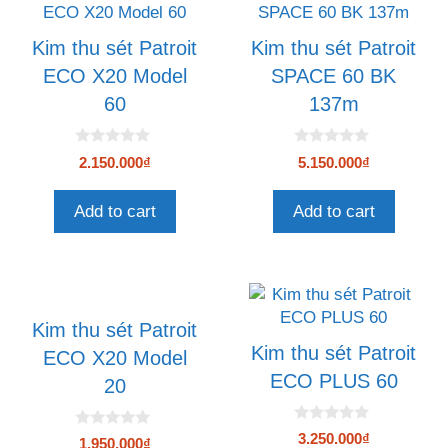
Kim thu sét Patroit
Kim thu sét Patroit
ECO X20 Model
SPACE 60 BK
60
137m
0
0
2.150.000
₫
5.150.000
₫
n
n
g
g
o
o
Add to cart
Add to cart
à
à
i
i
5
5
Kim thu sét Patroit
Kim thu sét Patroit
ECO X20 Model
ECO PLUS 60
20
0
0
3.250.000
₫
1.950.000
₫
n