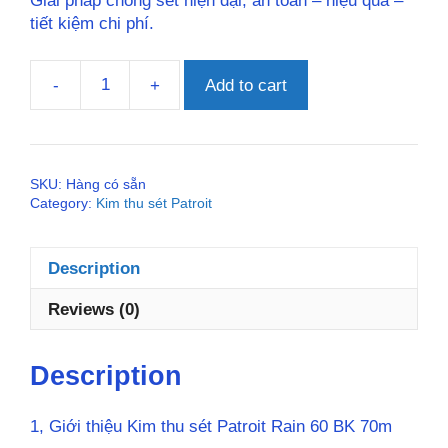
Giải pháp chống sét hiện đại, an toàn – hiệu quả –
tiết kiệm chi phí.
-
+
Add to cart
Kim
thu
sét
Patroit
SKU:
Hàng có sẵn
Rain
Category:
Kim thu sét Patroit
60
BK
70m
Description
quantity
Reviews (0)
Description
1, Giới thiệu Kim thu sét Patroit Rain 60 BK 70m