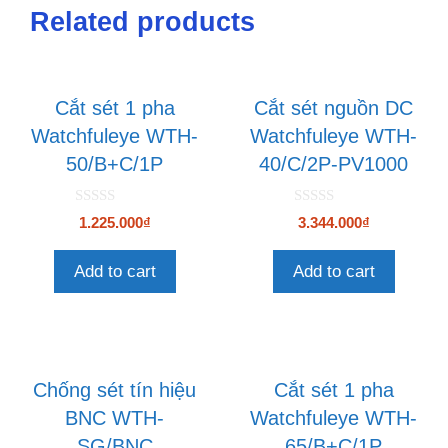
Related products
Cắt sét 1 pha
Cắt sét nguồn DC
Watchfuleye WTH-
Watchfuleye WTH-
50/B+C/1P
40/C/2P-PV1000
0
0
1.225.000
₫
3.344.000
₫
n
n
g
g
o
o
Add to cart
Add to cart
à
à
i
i
5
5
Chống sét tín hiệu
Cắt sét 1 pha
BNC WTH-
Watchfuleye WTH-
SG/BNC
65/B+C/1P