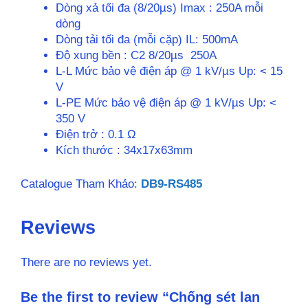
Dòng xả tối đa (8/20µs)
Imax : 250
A mỗi
dòng
Dòng tải tối đa (mỗi cặp) IL: 500mA
Độ xung bền : C2 8/20µs 250A
L-L Mức bảo vệ điện áp @ 1 kV/µs Up: < 15
V
L-PE Mức bảo vệ điện áp @ 1 kV/µs Up: <
350 V
Điện trở : 0.1 Ω
Kích thước : 34x17x63mm
Catalogue Tham Khảo:
DB9-RS485
Reviews
There are no reviews yet.
Be the first to review “Chống sét lan