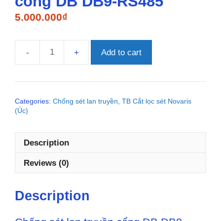
cổng DB DB9-RS485
5.000.000
₫
Add to cart
Chống
sét
lan
truyền
Categories:
Chống sét lan truyền
,
TB Cắt lọc sét Novaris
cổng
(Úc)
DB
DB9-
RS485
Description
quantity
Reviews (0)
Description