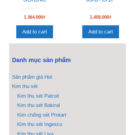
0
0
1.364.000
₫
1.459.000
₫
n
n
g
g
o
o
Add to cart
Add to cart
à
à
i
i
5
5
Danh mục sản phẩm
Sản phẩm giá Hot
Kim thu sét
Kim thu sét Patroit
Kim thu sét Bakiral
Kim chống sét Protart
Kim thu sét Ingesco
Kim thu sét Liva