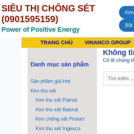
Chuyển
SIÊU THỊ CHỐNG SÉT
đến
Kim
nội
(0901595159)
dung
Bột
Power of Positive Energy
TRANG CHỦ
VINANCO GROUP
Không tì
Có lẽ chúng t
Danh mục sản phẩm
Tìm
Sản phẩm giá Hot
kiếm
cho:
Kim thu sét
Kim thu sét Patroit
Kim thu sét Bakiral
Kim chống sét Protart
Kim thu sét Ingesco