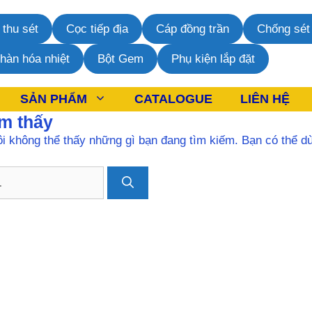
 thu sét
Cọc tiếp địa
Cáp đồng trần
Chống sét 
 hàn hóa nhiệt
Bột Gem
Phụ kiện lắp đặt
SẢN PHẨM
CATALOGUE
LIÊN HỆ
m thấy
ôi không thể thấy những gì bạn đang tìm kiếm. Bạn có thể d